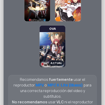
OVA
Recomendamos
fuertemente
usar el
reproductor
MPV
o
MPC K-Lite (libass)
para
una correcta reproducción del video y
subtítulos.
No recomendamos
usar
VLC
ni el reproductor