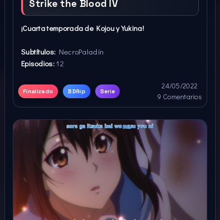
Strike the Blood IV
¡Cuarta temporada de Kojou y Yukina!
Subtítulos:
NecroPaladín
Episodios:
12
24/05/2022
Finalizado
BDRip
Serie
9 Comentarios