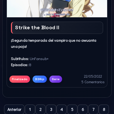
Strike the Blood II
¡Segunda temporada del vampiro que no awuanta
una paja!
Subtítulos:
UnFansub+
Episodios:
8
22/05/2022
Finalizado
BDRip
Serie
5 Comentarios
Anterior
1
2
3
4
5
6
7
8