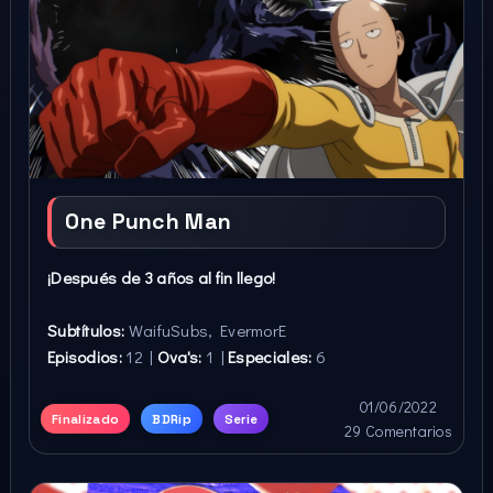
One Punch Man
¡Después de 3 años al fin llego!
Subtítulos:
WaifuSubs, EvermorE
Episodios:
12 |
Ova's:
1 |
Especiales:
6
01/06/2022
Finalizado
BDRip
Serie
29 Comentarios