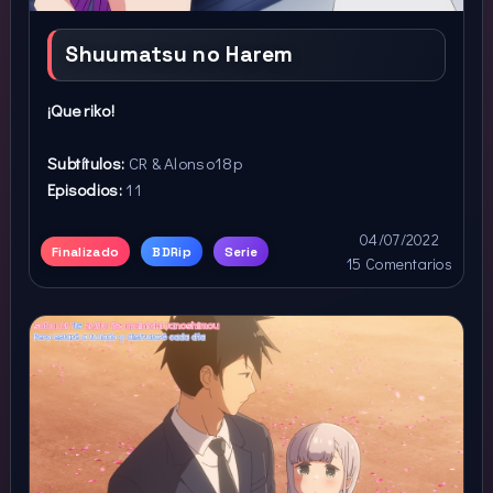
Shuumatsu no Harem
¡Que riko!
Subtítulos:
CR & Alonso18p
Episodios:
11
04/07/2022
Finalizado
BDRip
Serie
15 Comentarios