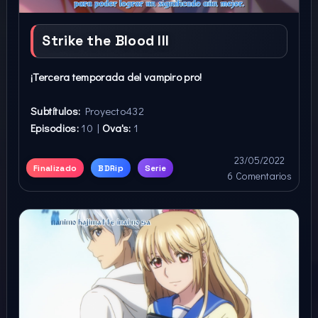
Strike the Blood III
¡Tercera temporada del vampiro pro!
Subtítulos:
Proyecto432
Episodios:
10 |
Ova's:
1
23/05/2022
Finalizado
BDRip
Serie
6 Comentarios