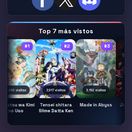
Top 7 más vistos
#1
#2
#3
5,496 visitas
3,917 visitas
3,192 visitas
2,571
igatsu wa Kimi
Tensei shitara
Made in Abyss
Jujuts
no Uso
Slime Datta Ken