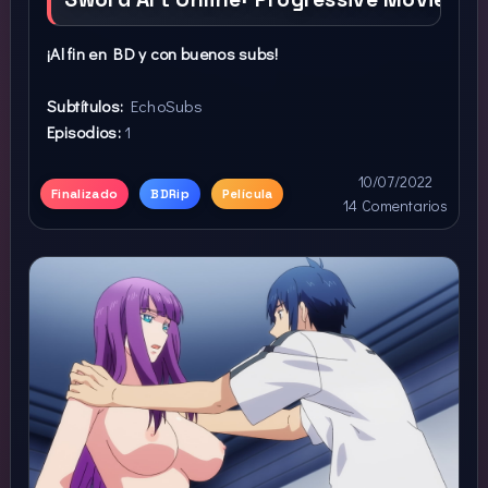
¡Al fin en BD y con buenos subs!
Subtítulos:
EchoSubs
Episodios:
1
10/07/2022
Finalizado
BDRip
Película
14 Comentarios