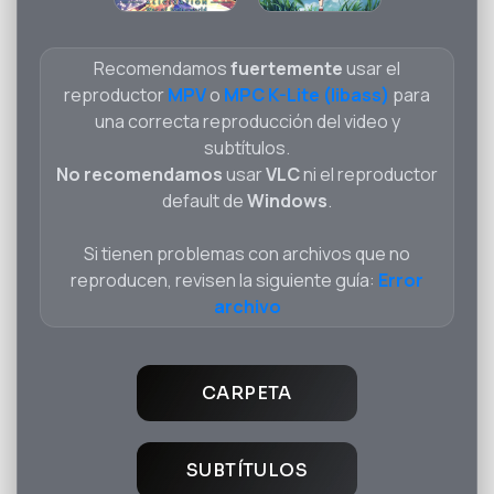
Recomendamos
fuertemente
usar el
reproductor
MPV
o
MPC K-Lite (libass)
para
una correcta reproducción del video y
subtítulos.
No recomendamos
usar
VLC
ni el reproductor
default de
Windows
.
Si tienen problemas con archivos que no
reproducen, revisen la siguiente guía:
Error
archivo
CARPETA
SUBTÍTULOS