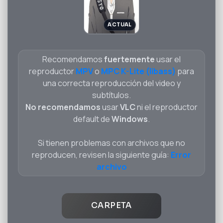
Recomendamos
fuertemente
usar el
reproductor
MPV
o
MPC K-Lite (libass)
para
una correcta reproducción del video y
subtítulos.
No recomendamos
usar
VLC
ni el reproductor
default de
Windows
.
Si tienen problemas con archivos que no
reproducen, revisen la siguiente guía:
Error
archivo
CARPETA